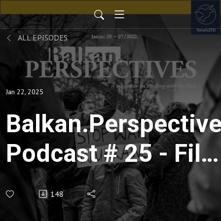
ALL EPISODES
Jan 22, 2025
Balkan.Perspectiv
Podcast # 25 - Fil
i suočavanje s
148
prošlošću #SRB