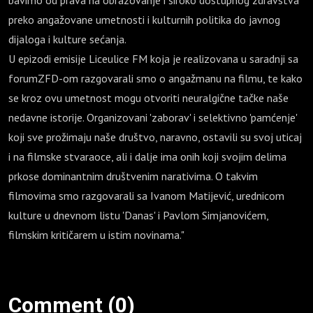
bavimo od prava na obrazovanje i široko dostupnog zdravstva
preko angažovane umetnosti i kulturnih politika do javnog
dijaloga i kulture sećanja.
U epizodi emisije Liceulice FM koja je realizovana u saradnji sa
forumZFD-om razgovarali smo o angažmanu na filmu, te kako
se kroz ovu umetnost mogu otvoriti neuralgične tačke naše
nedavne istorije. Organizovani 'zaborav' i selektivno 'pamćenje'
koji sve prožimaju naše društvo, naravno, ostavili su svoj uticaj
i na filmske stvaraoce, ali i dalje ima onih koji svojim delima
prkose dominantnim društvenim narativima. O takvim
filmovima smo razgovarali sa Ivanom Matijević, urednicom
kulture u dnevnom listu 'Danas' i Pavlom Simjanovićem,
filmskim kritičarem u istim novinama."
Comment (0)